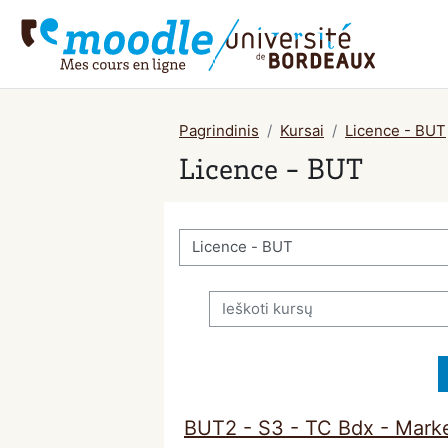
Pereiti į pagrindinį turinį
Pagrindinis
Kursai
Licence - BUT
Licence - BUT
Kursų kategorijos
Ieškoti kursų
BUT2 - S3 - TC Bdx - Mark