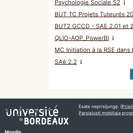
Psychologie Sociale S2
BUT TC Projets Tuteurés 2
BUT2 GCCD - SAE 2.01 et 2
QLIO-AOP_PowerBI
MC Initiation à la RSE dans 
SAé 2.2
Esate neprisijungę. (
Prisi
Parsisiųsti mobiliąją pro
Moodle