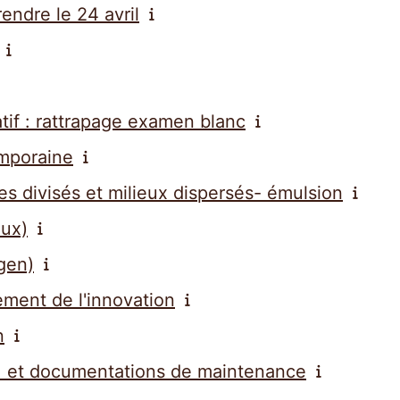
rendre le 24 avril
atif : rattrapage examen blanc
emporaine
es divisés et milieux dispersés- émulsion
eux)
Agen)
ent de l'innovation
n
 et documentations de maintenance