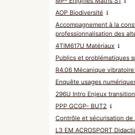
MP- Enigmes Maths S1
AOP Biodiversité
Accompagnement à la constr
professionnalisation des al
4TIM617U Matériaux
Publics et problématiques
R4.06 Mécanique vibratoire
Enquête usages numériques
296U Intro Enjeux transiti
PPP GCGP- BUT2
Contrôle et sécurisation de 
L3 EM ACROSPORT Didacti