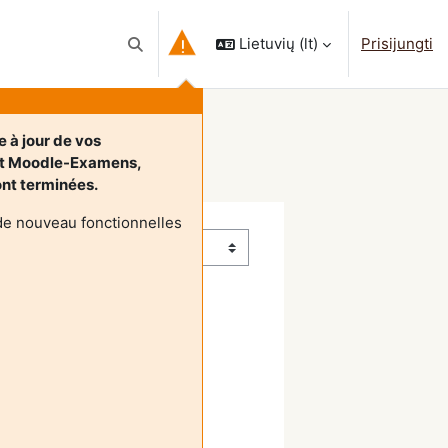
Lietuvių ‎(lt)‎
Prisijungti
Perjungti paieškos įvestį
 à jour de vos
et Moodle-Examens,
sont terminées.
de nouveau fonctionnelles
uslapis
Kitas puslapis