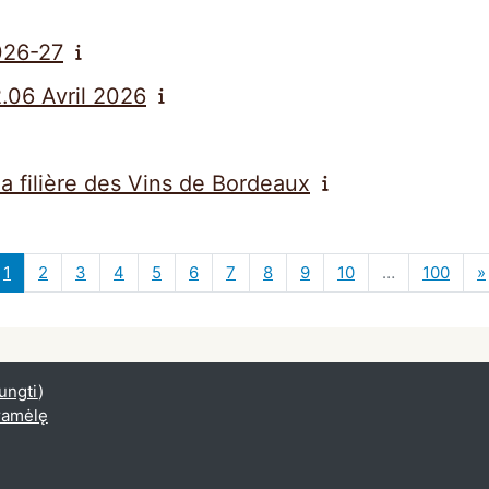
026-27
.06 Avril 2026
la filière des Vins de Bordeaux
1 puslapis
2 puslapis
3 puslapis
4 puslapis
5 puslapis
6 puslapis
7 puslapis
8 puslapis
9 puslapis
10 puslapis
100 p
1
2
3
4
5
6
7
8
9
10
…
100
»
jungti
)
gramėlę