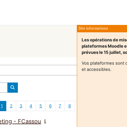
Site informations
Les opérations de mise
plateformes Moodle 
prévues le 15 juillet, 
Vos plateformes sont 
et accessibles.
Ieškoti kursų
1 puslapis
2 puslapis
3 puslapis
4 puslapis
5 puslapis
6 puslapis
7 puslapis
8 puslapis
9 puslapis
10 puslapis
100 p
1
2
3
4
5
6
7
8
9
10
…
100
»
eting - FCassou