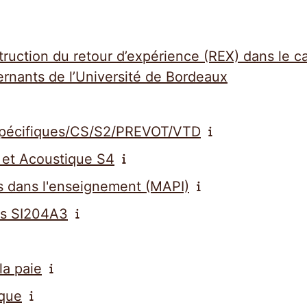
uction du retour d’expérience (REX) dans le c
ternants de l’Université de Bordeaux
 spécifiques/CS/S2/PREVOT/VTD
 et Acoustique S4
 dans l'enseignement (MAPI)
ons SI204A3
la paie
que