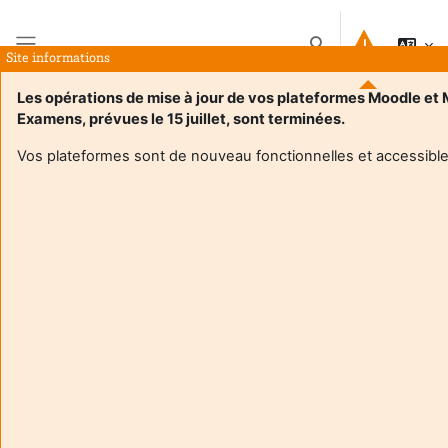
Gå til hovedinnhold
Veksle inndata for s
Site informations
Sidepanel
Les opérations de mise à jour de vos plateformes Moodle et
Examens, prévues le 15 juillet, sont terminées.
Hjem
Kurs
Hors Offre de Formation
Sports
Vos plateformes sont de nouveau fonctionnelles et accessible
Sports
Kurskategorier
Søk etter studiesider
Søk etter studiesider
Projet ScolPingTab
Lærer:
Alain Coupet
Lærer:
Stephanie Martins