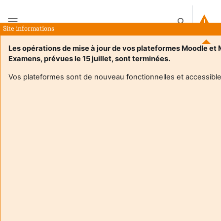
Zum Hauptinhalt
Sucheingabe
Site informations
Website-Übersicht
Les opérations de mise à jour de vos plateformes Moodle et
Examens, prévues le 15 juillet, sont terminées.
Startseite
Kurse
Hors Offre de Formation
Vos plateformes sont de nouveau fonctionnelles et accessible
Hors Offre de Formation
Kursbereiche
Kurse suchen
Kurse suchen
Alles aufklappen
PHASE
Services centraux