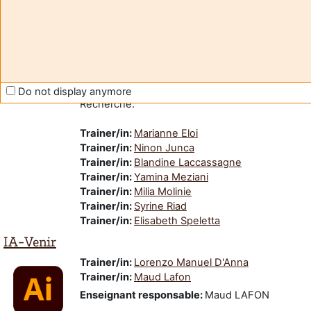
Violences Sexistes et Sexuelles : STOP !
Module en ligne de sensibilisation aux
Violences Sexistes et Sexuelles.
Ce module a été développé dans le cadre du
Plan National du lutte contre les VSS
du
Ministère de l'Enseignement Supérieur et de la
Do not display anymore
Recherche.
Trainer/in:
Marianne Eloi
Trainer/in:
Ninon Junca
Trainer/in:
Blandine Laccassagne
Trainer/in:
Yamina Meziani
Trainer/in:
Milia Molinie
Trainer/in:
Syrine Riad
Trainer/in:
Elisabeth Speletta
IA-Venir
Trainer/in:
Lorenzo Manuel D'Anna
Trainer/in:
Maud Lafon
Enseignant responsable
:
Maud LAFON