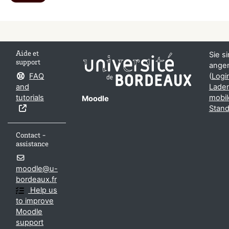
Aide et
Sie s
support
ange
FAQ
(
Logi
and
Laden
tutorials
mobil
Moodle
Stand
Contact -
assistance
moodle@u-
bordeaux.fr
Help us
to improve
Moodle
support