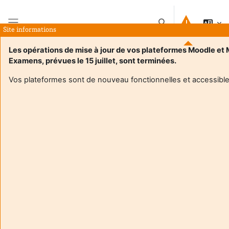
Gå til hovedinnhold
Veksle inndata for s
Site informations
Sidepanel
Les opérations de mise à jour de vos plateformes Moodle et
Examens, prévues le 15 juillet, sont terminées.
Hjem
Kurs
Hors Offre de Formation
Vos plateformes sont de nouveau fonctionnelles et accessible
Hors Offre de Formation
Kurskategorier
Søk etter studiesider
Søk etter studiesider
Utvid alt
PHASE
Services centraux