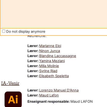
Violences Sexistes et Sexuelles : STOP !
Module en ligne de sensibilisation aux
Violences Sexistes et Sexuelles.
Ce module a été développé dans le cadre du
Plan National du lutte contre les VSS
du
Ministère de l'Enseignement Supérieur et de la
Do not display anymore
Recherche.
Lærer:
Marianne Eloi
Lærer:
Ninon Junca
Lærer:
Blandine Laccassagne
Lærer:
Yamina Meziani
Lærer:
Milia Molinie
Lærer:
Syrine Riad
Lærer:
Elisabeth Speletta
IA-Venir
Lærer:
Lorenzo Manuel D'Anna
Lærer:
Maud Lafon
Enseignant responsable
:
Maud LAFON