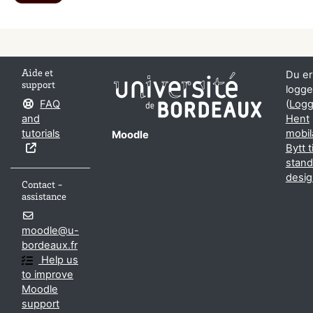
Aide et
Du er
support
logge
FAQ
(
Logg
and
Hent
tutorials
mobi
Moodle
Bytt ti
stand
desig
Contact -
assistance
moodle@u-
bordeaux.fr
Help us
to improve
Moodle
support