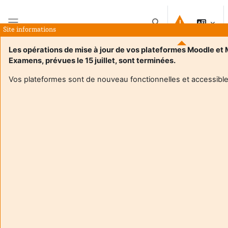
Salt la conţinutul principal
Afișați căutarea
Site informations
Panou lateral
Les opérations de mise à jour de vos plateformes Moodle et
Examens, prévues le 15 juillet, sont terminées.
Acasă
Cursuri
Hors Offre de Formation
Vos plateformes sont de nouveau fonctionnelles et accessible
Hors Offre de Formation
Categorii curs
Caută cursuri
Caută cursuri
Extinde toate secțiunile
PHASE
Services centraux