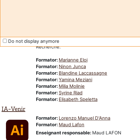
Violences Sexistes et Sexuelles : STOP !
Module en ligne de sensibilisation aux
Violences Sexistes et Sexuelles.
Ce module a été développé dans le cadre du
Plan National du lutte contre les VSS
du
Ministère de l'Enseignement Supérieur et de la
Do not display anymore
Recherche.
Formator:
Marianne Eloi
Formator:
Ninon Junca
Formator:
Blandine Laccassagne
Formator:
Yamina Meziani
Formator:
Milia Molinie
Formator:
Syrine Riad
Formator:
Elisabeth Speletta
IA-Venir
Formator:
Lorenzo Manuel D'Anna
Formator:
Maud Lafon
Enseignant responsable
:
Maud LAFON