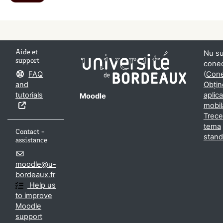
Aide et
Nu su
support
conec
FAQ
(
Cone
and
Obțin
tutorials
aplica
Moodle
mobil
Treceț
tema
Contact -
stand
assistance
moodle@u-
bordeaux.fr
Help us
to improve
Moodle
support