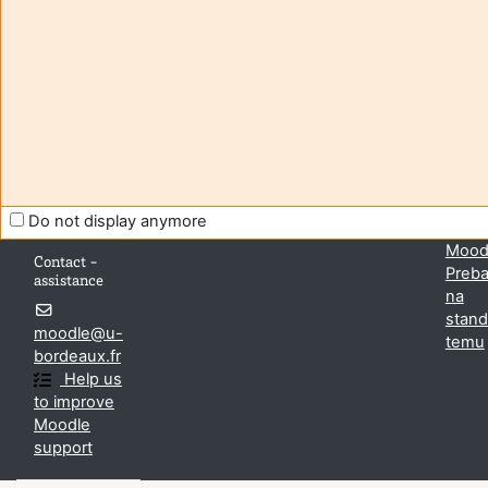
Aide et
Niste
support
prijav
FAQ
susta
and
(
Prija
tutorials
Preuz
Moodle
mobi
Do not display anymore
aplika
Mood
Contact -
Preba
assistance
na
stan
moodle@u-
temu
bordeaux.fr
Help us
to improve
Moodle
support