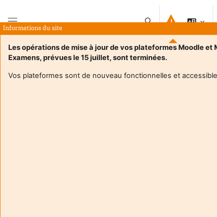
Passer au contenu principal
Activer/désactiver la 
Informations du site
Panneau latéral
Les opérations de mise à jour de vos plateformes Moodle et
Examens, prévues le 15 juillet, sont terminées.
Accueil
Cours
M1 Lettres-Langues: renforcement disciplinaire anglais
Résumé
Vos plateformes sont de nouveau fonctionnelles et accessible
Informations du cours
M1 Lettres-Langues: renforcement disciplinaire
anglais
Enseignant:
Coralie Herve
Enseignant:
Nathalie Jamgotchian Lacroix
Enseignant responsable
:
Coralie HERVE
Composante
:
INSPE33
Type d'espace de cours
:
Enseignement en présentiel