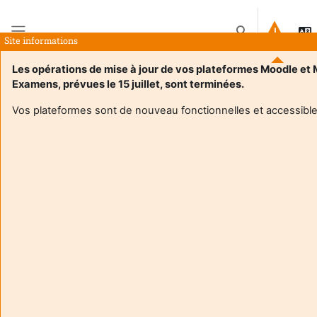
Tovább a fő tartalomhoz
Keresési bemenet
Site informations
Oldalpanel
Les opérations de mise à jour de vos plateformes Moodle et
Examens, prévues le 15 juillet, sont terminées.
Kezdőoldal
Kurzusok
Histoire-Géographie-EMC DU 64
Leírás
Vos plateformes sont de nouveau fonctionnelles et accessible
Kurzus adatai
Enrol users according to the institutional scholarship
management system
Histoire-Géographie-EMC DU 64
Tanár:
Bellocq Thierry
Enseignant responsable
:
Thierry BELLOCQ