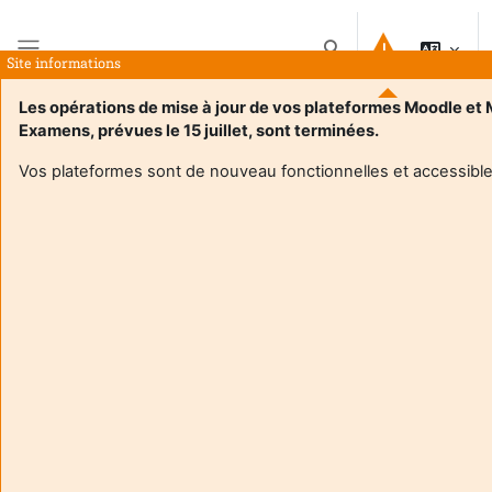
Preskočiť na hlavný obsah
Prepnúť vyhľadávanie
Site informations
Bočný panel
Les opérations de mise à jour de vos plateformes Moodle et
Examens, prévues le 15 juillet, sont terminées.
Domov
Kurzy
M1 STAGES CLINIQUES Cognition et Cerveau : Neuropsychologie et Neuroimagerie cognitives
Zhrnutie
Vos plateformes sont de nouveau fonctionnelles et accessible
Informácie o kurze
Enrol users according to the institutional scholarship
management system
M1 STAGES CLINIQUES Cognition et Cerveau :
Neuropsychologie et Neuroimagerie cognitives
Voici l'espace associé aux activités de stages cliniques du
master.