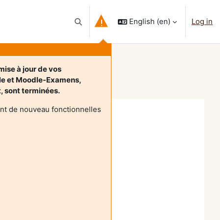
English ‎(en)‎
Log in
Toggle search input
mise à jour de vos
le et Moodle-Examens,
et, sont terminées.
nt de nouveau fonctionnelles
e l'insertion