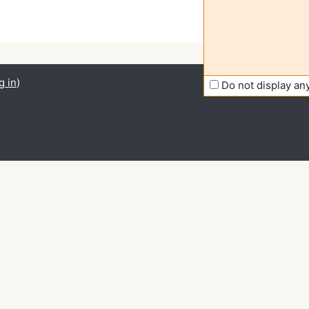
g in
)
Do not display a