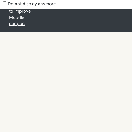
Do not display anymore
Help us
to improve
Moodle
support