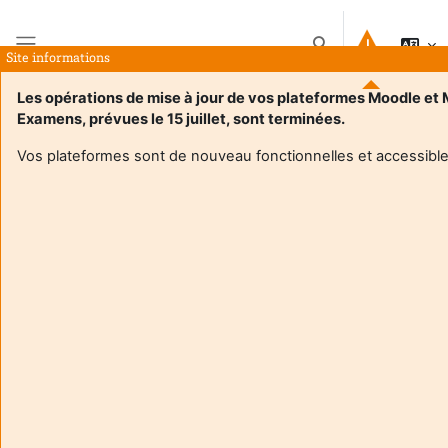
Jäta vahele peasisuni
Lülitab otsingu sise
Site informations
Küljepaneel
Les opérations de mise à jour de vos plateformes Moodle et
Examens, prévues le 15 juillet, sont terminées.
Avaleht
Kursused
1.4 Ethnicité et religiosité
Kokkuvõte
Vos plateformes sont de nouveau fonctionnelles et accessible
Kursuse teave
Enrol users according to the institutional scholarship
management system
1.4 Ethnicité et religiosité
1.6 - Groupe Education BCC1 : Analyser des situations
complexes dans les domaines de l'éducation, de la formation
et de l'insertion