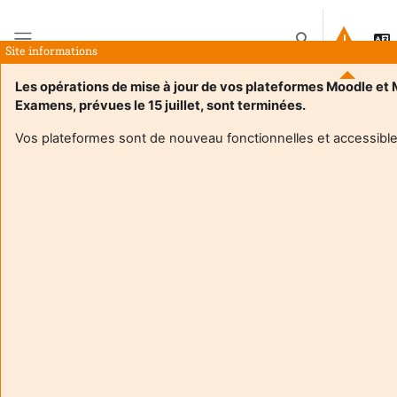
Tovább a fő tartalomhoz
Keresési bemenet
Site informations
Oldalpanel
Les opérations de mise à jour de vos plateformes Moodle et
Examens, prévues le 15 juillet, sont terminées.
Kezdőoldal
Kurzusok
1.4 Ethnicité et religiosité
Leírás
Vos plateformes sont de nouveau fonctionnelles et accessible
Kurzus adatai
Enrol users according to the institutional scholarship
management system
1.4 Ethnicité et religiosité
1.6 - Groupe Education BCC1 : Analyser des situations
complexes dans les domaines de l'éducation, de la formation
et de l'insertion