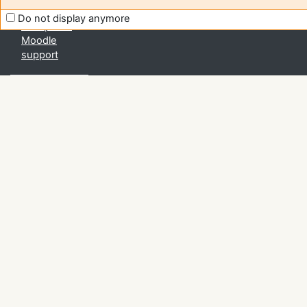
Help us
Do not display anymore
to improve
Moodle
support