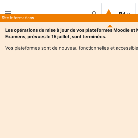
Salt la conţinutul principal
Afișați căutarea
Site informations
Panou lateral
Les opérations de mise à jour de vos plateformes Moodle et
Examens, prévues le 15 juillet, sont terminées.
Acasă
Cursuri
1.4 Ethnicité et religiosité
Rezumat
Vos plateformes sont de nouveau fonctionnelles et accessible
Informații curs
Enrol users according to the institutional scholarship
management system
1.4 Ethnicité et religiosité
1.6 - Groupe Education BCC1 : Analyser des situations
complexes dans les domaines de l'éducation, de la formation
et de l'insertion