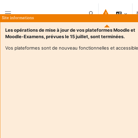
跳到主要内容
切换搜索输入
Site informations
停靠面板
Les opérations de mise à jour de vos plateformes Moodle et
Moodle-Examens, prévues le 15 juillet, sont terminées.
首页
课程
1.4 Ethnicité et religiosité
概要
Vos plateformes sont de nouveau fonctionnelles et accessible
课程信息
Enrol users according to the institutional scholarship
management system
1.4 Ethnicité et religiosité
1.6 - Groupe Education BCC1 : Analyser des situations
complexes dans les domaines de l'éducation, de la formation
et de l'insertion