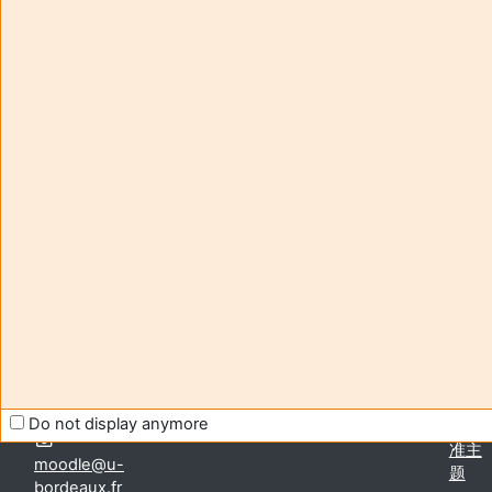
教师:
NekkaWaffa
Enseignant responsable
:
Waffa NEKKA
Aide et
您尚
support
未登
FAQ
录。
and
(
登
tutorials
录
)
Moodle
获取
移动
应用
Contact -
切换
assistance
Do not display anymore
到标
准主
moodle@u-
题
bordeaux.fr