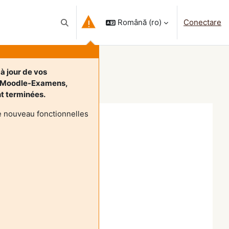
Română ‎(ro)‎
Conectare
Afișați căutarea
à jour de vos
t Moodle-Examens,
ont terminées.
e nouveau fonctionnelles