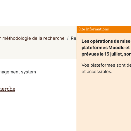
Site informations
r méthodologie de la recherche
Rezumat
Les opérations de mise 
plateformes Moodle e
prévues le 15 juillet, s
Vos plateformes sont d
et accessibles.
management system
herche