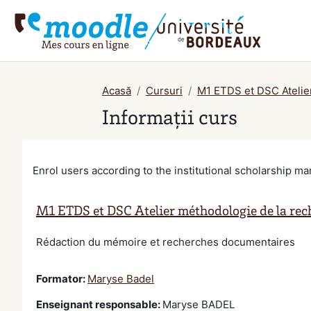
Salt la conţinutul principal
Acasă
Cursuri
M1 ETDS et DSC Atelie
Informații curs
Enrol users according to the institutional scholarship 
M1 ETDS et DSC Atelier méthodologie de la rec
Rédaction du mémoire et recherches documentaires
Formator:
Maryse Badel
Enseignant responsable
:
Maryse BADEL