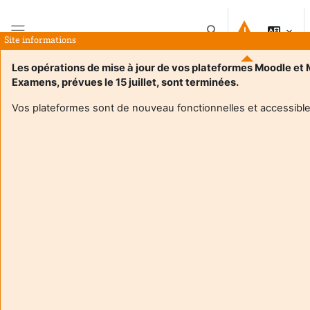
Atvērt galveno saturu
Pārslēgt meklēšanas i
Site informations
Sānu panelis
Les opérations de mise à jour de vos plateformes Moodle et
Examens, prévues le 15 juillet, sont terminées.
Sākums
Kursi
Pratiques de bien-être pour les personnels de l'INSPE
Kopsavilkums
Vos plateformes sont de nouveau fonctionnelles et accessible
Informācija par kursu
Pratiques de bien-être pour les personnels de
l'INSPE
Pasniedzējs:
Magali Boizumault
Pasniedzējs:
Eric Hrehorowski
Enseignant responsable
:
Magali Boizumault
Composante
:
INSPE33
Type d'espace de cours
:
Enseignement à distance