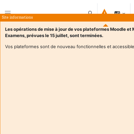
Preskočiť na hlavný obsah
Prepnúť vyhľadávanie
Site informations
Bočný panel
Les opérations de mise à jour de vos plateformes Moodle et
Examens, prévues le 15 juillet, sont terminées.
Domov
Kurzy
Pratiques de bien-être pour les personnels de l'INSPE
Zhrnutie
Vos plateformes sont de nouveau fonctionnelles et accessible
Informácie o kurze
Pratiques de bien-être pour les personnels de
l'INSPE
Učiteľ:
Magali Boizumault
Učiteľ:
Eric Hrehorowski
Enseignant responsable
:
Magali Boizumault
Composante
:
INSPE33
Type d'espace de cours
:
Enseignement à distance