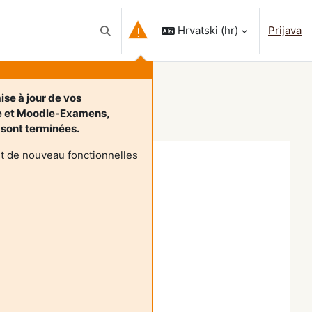
Hrvatski ‎(hr)‎
Prijava
Toggle search input
ise à jour de vos
e et Moodle-Examens,
, sont terminées.
t de nouveau fonctionnelles