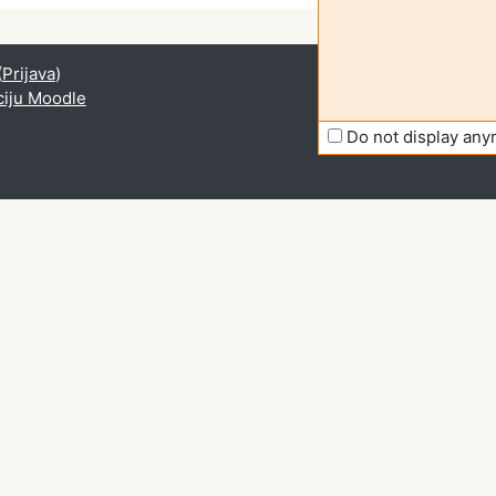
(
Prijava
)
ciju Moodle
Do not display an