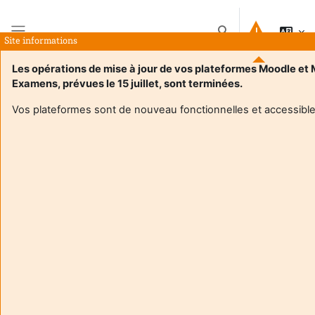
Gå til hovedinnhold
Veksle inndata for s
Site informations
Sidepanel
Les opérations de mise à jour de vos plateformes Moodle et
Examens, prévues le 15 juillet, sont terminées.
Hjem
Kurs
INSPE DU Esprit critique
Sammendrag
Vos plateformes sont de nouveau fonctionnelles et accessible
Kursinformasjon
Enrol users according to the institutional scholarship
management system
INSPE DU Esprit critique
Lærer:
Charles Mercier
Enseignant responsable
:
Charles MERCIER