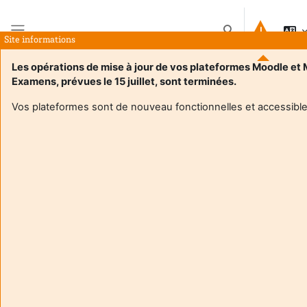
Прескочи на основното съдържание
Превключване п
Site informations
Страничен панел
Les opérations de mise à jour de vos plateformes Moodle et
Examens, prévues le 15 juillet, sont terminées.
Начална страница
Курсове
Culture numérique : élaborer une ressource pédagogique
Резюме
Vos plateformes sont de nouveau fonctionnelles et accessible
Информация за курс
Culture numérique : élaborer une ressource
pédagogique
Преподавател:
Pascale Argod
Enseignant responsable
:
Pascale ARGOD