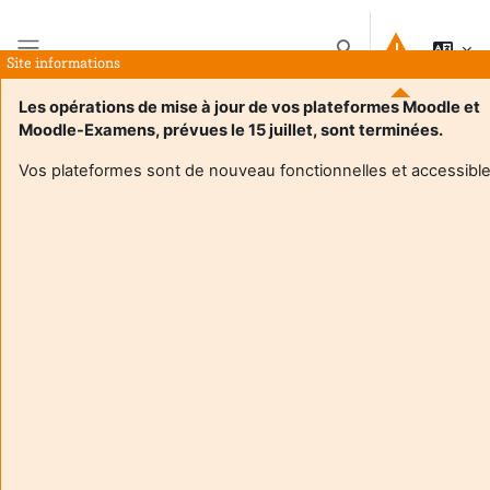
Skip to main content
Toggle search input
Site informations
Side panel
Les opérations de mise à jour de vos plateformes Moodle et
Moodle-Examens, prévues le 15 juillet, sont terminées.
Home
Courses
Séminaire Littérature et Patrimoine Mme Gonzalez
Summary
Vos plateformes sont de nouveau fonctionnelles et accessible
Course information
Séminaire Littérature et Patrimoine Mme Gonzalez
Teacher:
Melissa Gonzalez