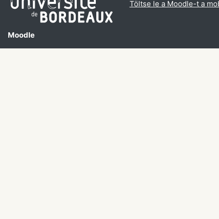
Töltse le a Moodle-t a mob
Moodle