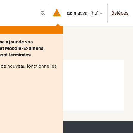
magyar ‎(hu)‎
Belépés
Keresési bemeneti adatok váltása
se à jour de vos
 et Moodle-Examens,
 sont terminées.
 de nouveau fonctionnelles