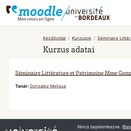
Tovább a fő tartalomhoz
Kezdőoldal
Kurzusok
Séminaire Litté
Kurzus adatai
Séminaire Littérature et Patrimoine Mme Gonz
Tanár:
Gonzalez Melissa
Nincs bejelentkezve. (
Bel