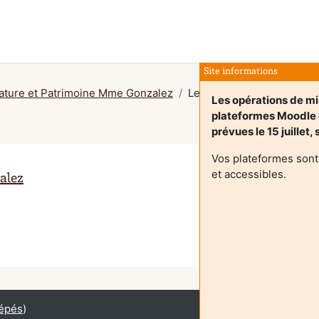
Site informations
rature et Patrimoine Mme Gonzalez
Leírás
Les opérations de mi
plateformes Moodle
prévues le 15 juillet,
Vos plateformes sont
et accessibles.
alez
épés
)