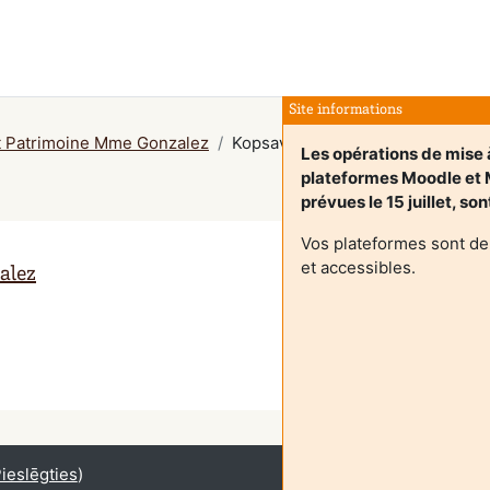
Site informations
et Patrimoine Mme Gonzalez
Kopsavilkums
Les opérations de mise 
plateformes Moodle et
prévues le 15 juillet, so
Vos plateformes sont de
et accessibles.
alez
ieslēgties
)