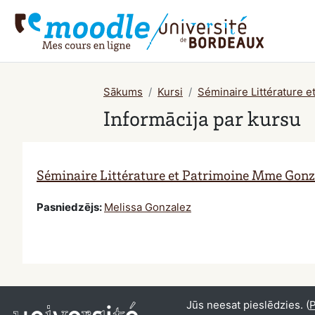
Atvērt galveno saturu
Sākums
Kursi
Séminaire Littérature 
Informācija par kursu
Séminaire Littérature et Patrimoine Mme Gonz
Pasniedzējs:
Melissa Gonzalez
Jūs neesat pieslēdzies. (
P