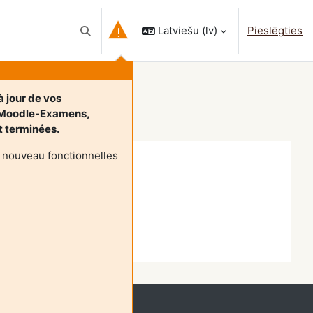
Latviešu ‎(lv)‎
Pieslēgties
Pārslēgt meklēšanas ievadi
à jour de vos
 Moodle-Examens,
nt terminées.
 nouveau fonctionnelles