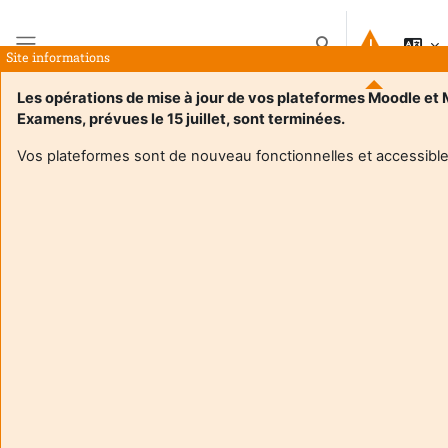
Przejdź do głównej zawartości
Przełącznik wyszuk
Site informations
Panel boczny
Les opérations de mise à jour de vos plateformes Moodle et
Examens, prévues le 15 juillet, sont terminées.
Strona główna
Kursy
Séminaire Littérature et Patrimoine Mme Gonzalez
Streszczenie
Vos plateformes sont de nouveau fonctionnelles et accessible
Informacje o kursie
Séminaire Littérature et Patrimoine Mme Gonzalez
Nauczyciel:
Melissa Gonzalez