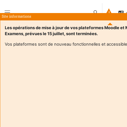
Ir para o conteúdo principal
Alternar a entrad
Site informations
Painel lateral
Les opérations de mise à jour de vos plateformes Moodle et
Examens, prévues le 15 juillet, sont terminées.
Página principal
Disciplinas
Séminaire Littérature et Patrimoine Mme Gonzalez
Sumário
Vos plateformes sont de nouveau fonctionnelles et accessible
Informações sobre a disciplina
Séminaire Littérature et Patrimoine Mme Gonzalez
Professor:
Melissa Gonzalez