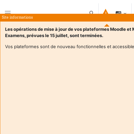
Salt la conţinutul principal
Afișați căutarea
Site informations
Panou lateral
Les opérations de mise à jour de vos plateformes Moodle et
Examens, prévues le 15 juillet, sont terminées.
Acasă
Cursuri
Séminaire Littérature et Patrimoine Mme Gonzalez
Rezumat
Vos plateformes sont de nouveau fonctionnelles et accessible
Informații curs
Séminaire Littérature et Patrimoine Mme Gonzalez
Formator:
Melissa Gonzalez