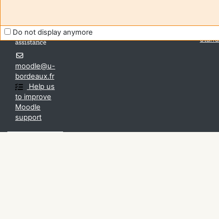
mobil
Passa
tema
Do not display anymore
Contact -
stand
assistance
moodle@u-
bordeaux.fr
Help us
to improve
Moodle
support