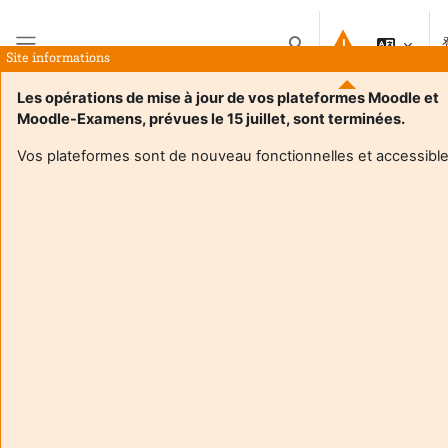
跳到主要内容
切换搜索输入
Site informations
停靠面板
Les opérations de mise à jour de vos plateformes Moodle et
Moodle-Examens, prévues le 15 juillet, sont terminées.
首页
课程
CCPD - Introduction à l'évaluation et à la mesure d’impact social
Vos plateformes sont de nouveau fonctionnelles et accessible
课程信息
CCPD - Introduction à l'évaluation et à la mesure
d’impact social
Ce cours de 15 heures intitulé "Évaluation
d'impact social" vise à enseigner aux étudiants
comment mesurer l'impact social d'un projet.
Les principaux objectifs sont de comprendre
les enjeux et les méthodologies de mesure
d'impact, maîtriser les outils de cadrage, savoir