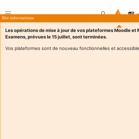
Прескочи на основното съдържание
Превключване п
Site informations
Страничен панел
Les opérations de mise à jour de vos plateformes Moodle et
Examens, prévues le 15 juillet, sont terminées.
Начална страница
Курсове
Programmation des Architectures Parallèles 24/25
Резюме
Vos plateformes sont de nouveau fonctionnelles et accessible
Информация за курс
Enrol users according to the institutional scholarship
management system
Programmation des Architectures Parallèles 24/25
Преподавател:
Raymond Namyst
Преподавател:
Pierre-Andre Wacrenier
Enseignant responsable
:
Pierre-Andre