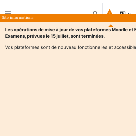
Μετάβαση στο κεντρικό περιεχόμενο
Εναλλαγή εισόδου 
Site informations
Πλευρικός πίνακας
Les opérations de mise à jour de vos plateformes Moodle et
Examens, prévues le 15 juillet, sont terminées.
Αρχική
Μαθήματα
Programmation des Architectures Parallèles 24/25
Περίληψη
Vos plateformes sont de nouveau fonctionnelles et accessible
Πληροφορίες μαθήματος
Enrol users according to the institutional scholarship
management system
Programmation des Architectures Parallèles 24/25
Διδάσκων:
Raymond Namyst
Διδάσκων:
Pierre-Andre Wacrenier
Enseignant responsable
:
Pierre-Andre