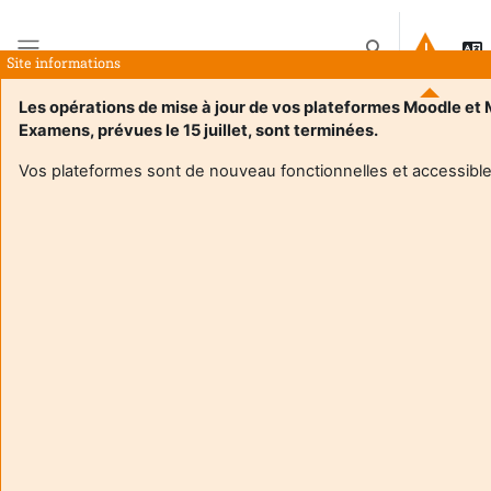
Tovább a fő tartalomhoz
Keresési bemenet
Site informations
Oldalpanel
Les opérations de mise à jour de vos plateformes Moodle et
Examens, prévues le 15 juillet, sont terminées.
Kezdőoldal
Kurzusok
Programmation des Architectures Parallèles 24/25
Leírás
Vos plateformes sont de nouveau fonctionnelles et accessible
Kurzus adatai
Enrol users according to the institutional scholarship
management system
Programmation des Architectures Parallèles 24/25
Tanár:
Namyst Raymond
Tanár:
Wacrenier Pierre-Andre
Enseignant responsable
:
Pierre-Andre