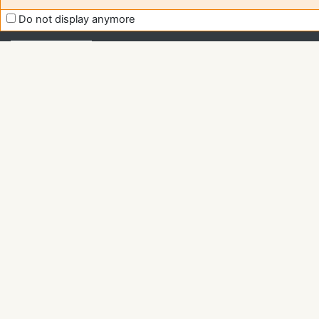
Moodle
Do not display anymore
support