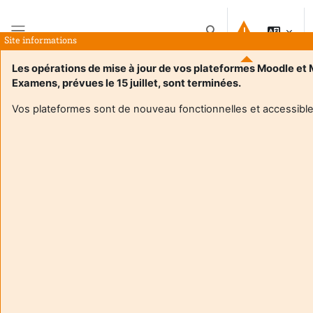
Preskočiť na hlavný obsah
Prepnúť vyhľadávanie
Site informations
Bočný panel
Les opérations de mise à jour de vos plateformes Moodle et
Examens, prévues le 15 juillet, sont terminées.
Domov
Kurzy
Programmation des Architectures Parallèles 24/25
Zhrnutie
Vos plateformes sont de nouveau fonctionnelles et accessible
Informácie o kurze
Enrol users according to the institutional scholarship
management system
Programmation des Architectures Parallèles 24/25
Učiteľ:
Raymond Namyst
Učiteľ:
Pierre-Andre Wacrenier
Enseignant responsable
:
Pierre-Andre