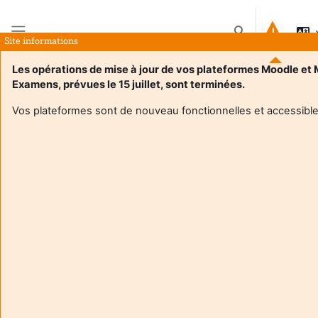
Ir para o conteúdo principal
Alternar a entrad
Site informations
Painel lateral
Les opérations de mise à jour de vos plateformes Moodle et
Examens, prévues le 15 juillet, sont terminées.
Página principal
Disciplinas
4TSI201U - Mathematics for Engineers (Maths)
Sumário
Vos plateformes sont de nouveau fonctionnelles et accessible
Informações sobre a disciplina
Enrol users according to the institutional scholarship
management system
4TSI201U - Mathematics for Engineers (Maths)
Professor:
Pierre Lezowski
Enseignant responsable
:
Pierre LEZOWSKI
Composante
:
Département licence