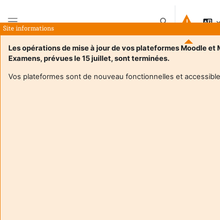
Прескочи на основното съдържание
Превключване п
Site informations
Страничен панел
Les opérations de mise à jour de vos plateformes Moodle et
Examens, prévues le 15 juillet, sont terminées.
Начална страница
Курсове
Expression Communication Culture S4 RT
Резюме
Vos plateformes sont de nouveau fonctionnelles et accessible
Информация за курс
Enrol users according to the institutional scholarship
management system
Expression Communication Culture S4 RT
Преподавател:
Regis Tellier
Enseignant responsable
:
Regis TELLIER