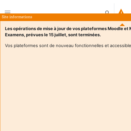
Zum Hauptinhalt
Sucheingabe
Site informations
Website-Übersicht
Les opérations de mise à jour de vos plateformes Moodle et
Examens, prévues le 15 juillet, sont terminées.
Startseite
Kurse
Expression Communication Culture S4 RT
Beschreibung
Vos plateformes sont de nouveau fonctionnelles et accessible
Kursinformation
Enrol users according to the institutional scholarship
management system
Expression Communication Culture S4 RT
Trainer/in:
Regis Tellier
Enseignant responsable
:
Regis TELLIER