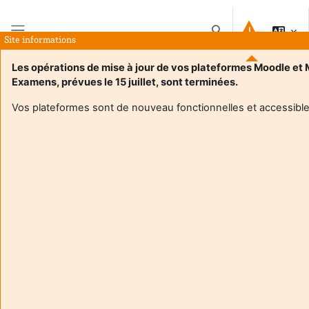
Μετάβαση στο κεντρικό περιεχόμενο
Εναλλαγή εισόδου 
Site informations
Πλευρικός πίνακας
Les opérations de mise à jour de vos plateformes Moodle et
Examens, prévues le 15 juillet, sont terminées.
Αρχική
Μαθήματα
Expression Communication Culture S4 RT
Περίληψη
Vos plateformes sont de nouveau fonctionnelles et accessible
Πληροφορίες μαθήματος
Enrol users according to the institutional scholarship
management system
Expression Communication Culture S4 RT
Διδάσκων:
Regis Tellier
Enseignant responsable
:
Regis TELLIER