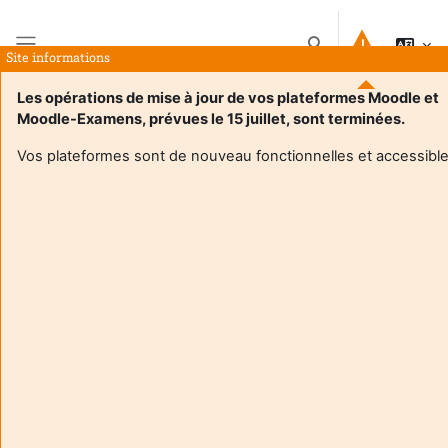
Skip to main content
Toggle search input
Site informations
Side panel
Les opérations de mise à jour de vos plateformes Moodle et
Moodle-Examens, prévues le 15 juillet, sont terminées.
Home
Courses
Expression Communication Culture S4 RT
Summary
Vos plateformes sont de nouveau fonctionnelles et accessible
Course information
Enrol users according to the institutional scholarship
management system
Expression Communication Culture S4 RT
Teacher:
Regis Tellier
Enseignant responsable
:
Regis TELLIER