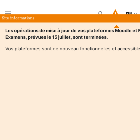
Salta al contenido principal
Selector de búsque
Site informations
Panel lateral
Les opérations de mise à jour de vos plateformes Moodle et
Examens, prévues le 15 juillet, sont terminées.
Página Principal
Cursos
Expression Communication Culture S4 RT
Resumen
Vos plateformes sont de nouveau fonctionnelles et accessible
Información del curso
Enrol users according to the institutional scholarship
management system
Expression Communication Culture S4 RT
Profesor:
Regis Tellier
Enseignant responsable
:
Regis TELLIER