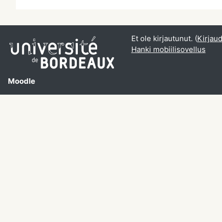
Et ole kirjautunut. (
Kirjau
Hanki mobiilisovellus
Moodle