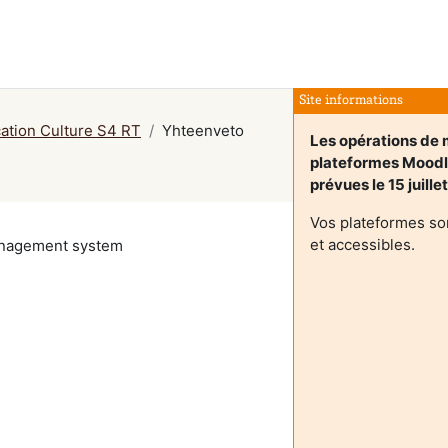
Site informations
tion Culture S4 RT
Yhteenveto
Les opérations de m
plateformes Mood
prévues le 15 juille
Vos plateformes so
et accessibles.
management system