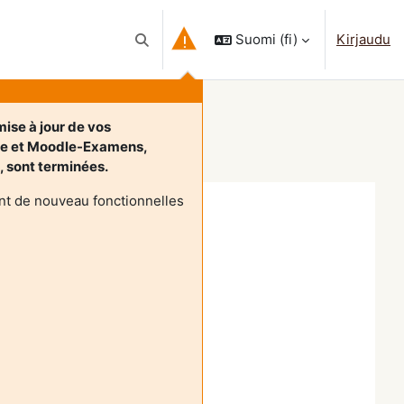
Suomi ‎(fi)‎
Kirjaudu
Vaihda hakusyöttöä
ise à jour de vos
le et Moodle-Examens,
t, sont terminées.
nt de nouveau fonctionnelles