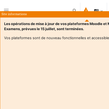
Atvērt galveno saturu
Pārslēgt meklēšanas i
Site informations
Sānu panelis
Les opérations de mise à jour de vos plateformes Moodle et
Examens, prévues le 15 juillet, sont terminées.
Sākums
Kursi
Expression Communication Culture S4 RT
Kopsavilkums
Vos plateformes sont de nouveau fonctionnelles et accessible
Informācija par kursu
Enrol users according to the institutional scholarship
management system
Expression Communication Culture S4 RT
Pasniedzējs:
Regis Tellier
Enseignant responsable
:
Regis TELLIER