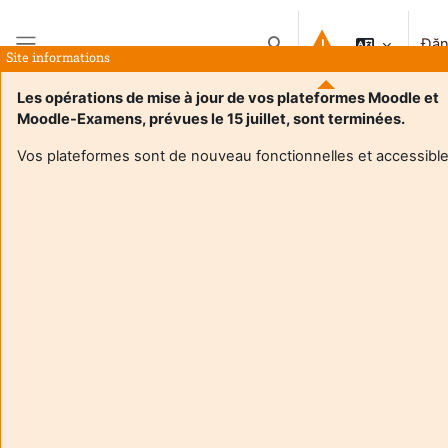
Chuyển tới nội dung chính
Đăn
Chuyển đổi chọn tìm kiếm
Site informations
Bảng điều khiển cạnh
Les opérations de mise à jour de vos plateformes Moodle et
Moodle-Examens, prévues le 15 juillet, sont terminées.
Trang chủ
Khoá học
Musique - 2A2E M1-PAu
Tóm tắt
Vos plateformes sont de nouveau fonctionnelles et accessible
Thông tin về khoá học
Musique - 2A2E M1-PAu
Giáo viên:
Florence Boulley
Giáo viên:
Nicole Cabane
Enseignant responsable
:
Florence BOULLEY