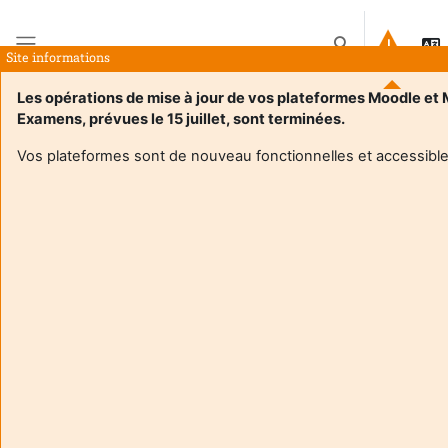
Tovább a fő tartalomhoz
Keresési bemenet
Site informations
Oldalpanel
Les opérations de mise à jour de vos plateformes Moodle et
Examens, prévues le 15 juillet, sont terminées.
Kezdőoldal
Kurzusok
Economie Générale-Vilnius
Leírás
Vos plateformes sont de nouveau fonctionnelles et accessible
Kurzus adatai
Enrol users according to the institutional scholarship
management system
Economie Générale-Vilnius
Tanár:
Gaschet Frederic