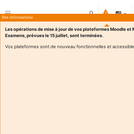
Salt la conţinutul principal
Afișați căutarea
Site informations
Panou lateral
Les opérations de mise à jour de vos plateformes Moodle et
Examens, prévues le 15 juillet, sont terminées.
Acasă
Cursuri
SAE 4.02 GC2F
Rezumat
Vos plateformes sont de nouveau fonctionnelles et accessible
Informații curs
Enrol users according to the institutional scholarship
management system
SAE 4.02 GC2F
Formator:
Florence Lavabre
Formator:
Pierre Maunoury
Enseignant responsable
:
Pierre MAUNOURY