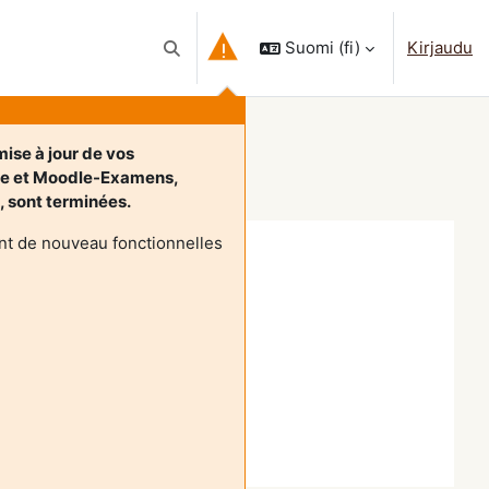
Suomi ‎(fi)‎
Kirjaudu
Vaihda hakusyöttöä
ise à jour de vos
le et Moodle-Examens,
t, sont terminées.
nt de nouveau fonctionnelles