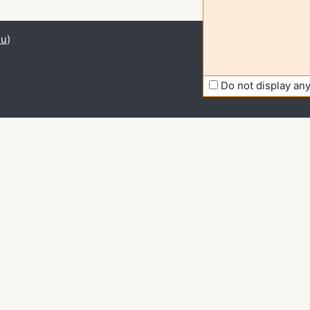
du
)
Do not display a