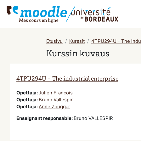
Siirry pääsisältöön
Etusivu
Kurssit
4TPU294U - The indus
Kurssin kuvaus
4TPU294U - The industrial enterprise
Opettaja:
Julien Francois
Opettaja:
Bruno Vallespir
Opettaja:
Anne Zouggar
Enseignant responsable
:
Bruno VALLESPIR