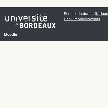
Et ole kirjautunut. (
Kirjau
Hanki mobiilisovellus
Moodle