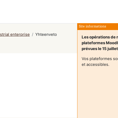
Site informations
trial enterprise
Yhteenveto
Les opérations de m
plateformes Mood
prévues le 15 juille
Vos plateformes so
et accessibles.