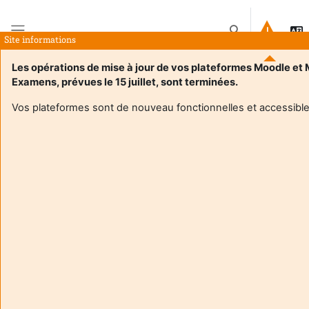
Preskoči na sadržaj
Toggle search in
Site informations
Bočni panel
Les opérations de mise à jour de vos plateformes Moodle et
Examens, prévues le 15 juillet, sont terminées.
Naslovnica
E-kolegiji
MEEF - M1 - domaine du français - semestre 2 - Erwan DALON
Sažetak
Vos plateformes sont de nouveau fonctionnelles et accessible
Informacije o e-kolegiju
MEEF - M1 - domaine du français - semestre 2 -
Erwan DALON
Nastavnik:
Erwan Dalon
Enseignant responsable
:
Erwan DALON