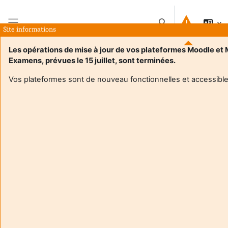
Pereiti į pagrindinį turinį
Perjungti paieškos į
Site informations
Šoninis skydelis
Les opérations de mise à jour de vos plateformes Moodle et
Examens, prévues le 15 juillet, sont terminées.
Pagrindinis
Kursai
UE 1.4_sensibiisations aux Sciences Sociales
Suvestinė
Vos plateformes sont de nouveau fonctionnelles et accessible
Kursų informacija
UE 1.4_sensibiisations aux Sciences Sociales
Dėstytojas:
Idiatou Sow Murail
Enseignant responsable
:
Idiatou Sow MURAIL