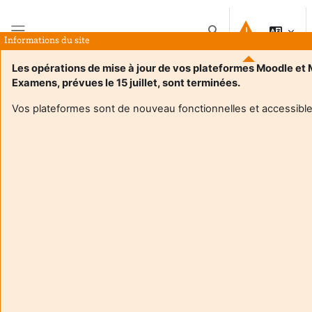
Passer au contenu principal
Activer/désactiver la 
Informations du site
Panneau latéral
Les opérations de mise à jour de vos plateformes Moodle et
Examens, prévues le 15 juillet, sont terminées.
Accueil
Cours
ALBOUY_Master MEFF 1er degré _ 1ère année _ INSPE Landes
Résumé
Vos plateformes sont de nouveau fonctionnelles et accessible
Informations du cours
Enrol users according to the institutional scholarship
management system
ALBOUY_Master MEFF 1er degré _ 1ère année _
INSPE Landes
Enseignant:
Sebastien Albouy
Enseignant responsable
:
Sebastien ALBOUY