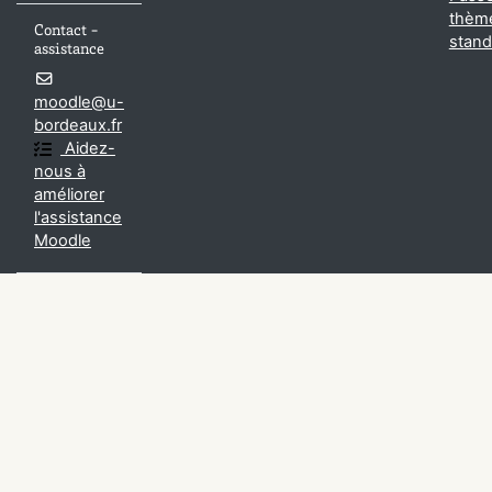
thèm
Contact -
stand
assistance
moodle@u-
bordeaux.fr
Aidez-
nous à
améliorer
l'assistance
Moodle