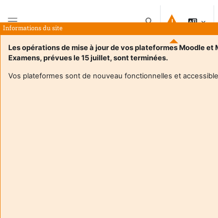
Passer au contenu principal
Activer/désactiver la 
Informations du site
Panneau latéral
Les opérations de mise à jour de vos plateformes Moodle et
Examens, prévues le 15 juillet, sont terminées.
Accueil
Cours
M2 Corporate Finance - Evaluation d'entreprise
Résumé
Vos plateformes sont de nouveau fonctionnelles et accessible
Informations du cours
M2 Corporate Finance - Evaluation d'entreprise
Enseignant:
Jean-Etienne Palard
Enseignant responsable
:
Jean-Etienne PALARD
Composante
:
IAE Bordeaux – Ecole universitaire de
management
Type d'espace de cours
:
Enseignement en présentiel