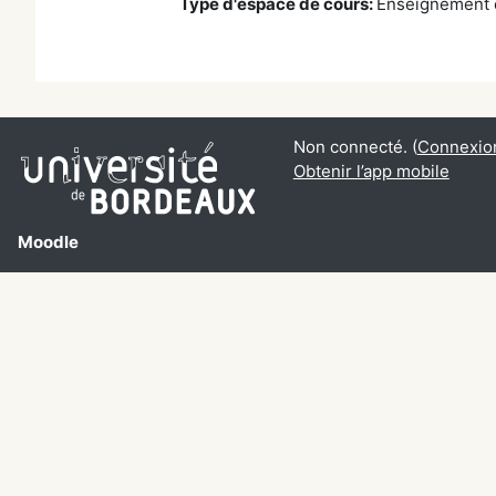
Type d'espace de cours
:
Enseignement e
Non connecté. (
Connexio
Obtenir l’app mobile
Moodle