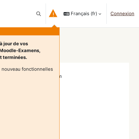
Français ‎(fr)‎
Connexion
Activer/désactiver la saisie de recherche
à jour de vos
t Moodle-Examens,
nt terminées.
e nouveau fonctionnelles
cholarship management system