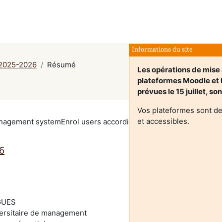
Informations du site
 2025-2026
Résumé
Les opérations de mise 
plateformes Moodle e
prévues le 15 juillet, so
Vos plateformes sont d
et accessibles.
management systemEnrol users according to the institutional s
6
GUES
versitaire de management