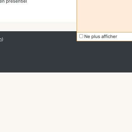
n présentiel
Ne plus afficher
n
)